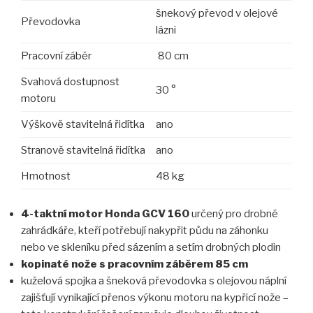
šnekový převod v olejové
Převodovka
lázni
Pracovní záběr
80
cm
Svahová dostupnost
30
°
motoru
Výškově stavitelná řidítka
ano
Stranově stavitelná řidítka
ano
Hmotnost
48
kg
4-taktní motor Honda GCV 160
určený pro drobné
zahrádkáře, kteří potřebují nakypřit půdu na záhonku
nebo ve skleníku před sázením a setím drobných plodin
kopinaté nože s pracovním záběrem 85 cm
kuželová spojka a šneková převodovka s olejovou náplní
zajišťují vynikající přenos výkonu motoru na kypřicí nože –