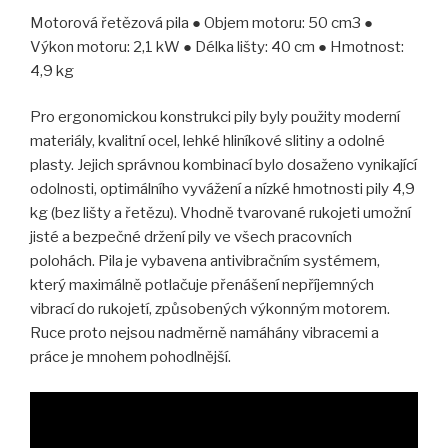
Motorová řetězová pila ● Objem motoru: 50 cm3 ●
Výkon motoru: 2,1 kW ● Délka lišty: 40 cm ● Hmotnost:
4,9 kg
Pro ergonomickou konstrukci pily byly použity moderní
materiály, kvalitní ocel, lehké hliníkové slitiny a odolné
plasty. Jejich správnou kombinací bylo dosaženo vynikající
odolnosti, optimálního vyvážení a nízké hmotnosti pily 4,9
kg (bez lišty a řetězu). Vhodně tvarované rukojeti umožní
jisté a bezpečné držení pily ve všech pracovních
polohách. Pila je vybavena antivibračním systémem,
který maximálně potlačuje přenášení nepříjemných
vibrací do rukojetí, způsobených výkonným motorem.
Ruce proto nejsou nadměrně namáhány vibracemi a
práce je mnohem pohodlnější.