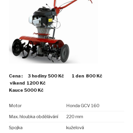
Cena : 3 hodiny 500 Kč 1 den 800 Kč
víkend 1200 Kč
Kauce 5000 Kč
Motor
Honda GCV 160
Max. hloubka obdělávání
220
mm
Spojka
kuželová