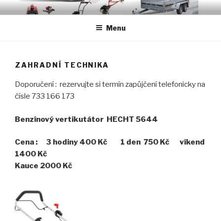
Přejít
PŮJČOVNA MORAVSKÉ
Půjčovna nářadí, zahradní techniky a přívěsných vozíků
k
BUDĚJOVICE
Menu
obsahu
webu
ZAHRADNÍ TECHNIKA
Doporučení : rezervujte si termín zapůjčení telefonicky na
čísle 733 166 173
Benzínový vertikutátor HECHT 5644
Cena : 3 hodiny 400 Kč 1 den 750 Kč víkend
1400 Kč
Kauce 2000 Kč