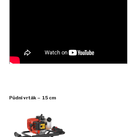
Půdní vrták – 15 cm