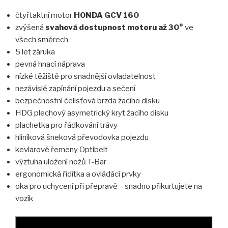
čtyřtaktní motor
HONDA GCV 160
zvýšená
svahová dostupnost motoru až 30°
ve
všech směrech
5 let záruka
pevná hnací náprava
nízké těžiště pro snadnější ovladatelnost
nezávislé zapínání pojezdu a sečení
bezpečnostní čelisťová brzda žacího disku
HDG plechový asymetrický kryt žacího disku
plachetka pro řádkování trávy
hliníková šneková převodovka pojezdu
kevlarové řemeny Optibelt
výztuha uložení nožů T-Bar
ergonomická řídítka a ovládácí prvky
oka pro uchycení při přepravě – snadno přikurtujete na
vozík