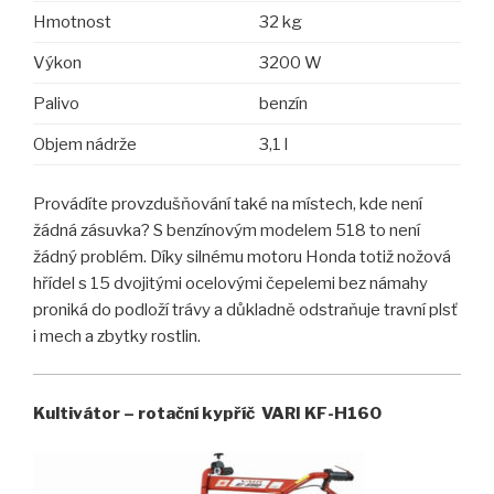
Hmotnost
32 kg
Výkon
3200 W
Palivo
benzín
Objem nádrže
3,1 l
Provádíte provzdušňování také na místech, kde není
žádná zásuvka? S benzínovým modelem 518 to není
žádný problém. Díky silnému motoru Honda totiž nožová
hřídel s 15 dvojitými ocelovými čepelemi bez námahy
proniká do podloží trávy a důkladně odstraňuje travní plsť
i mech a zbytky rostlin.
Kultivátor – rotační kypříč VARI KF-H160