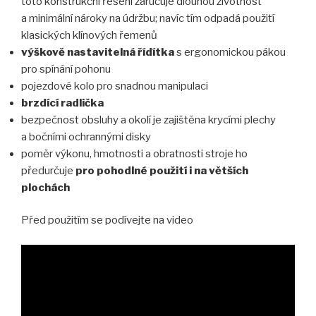
toto konstrukční řešení zaručuje dlouhou životnost
a minimální nároky na údržbu; navíc tím odpadá použití
klasických klínových řemenů
výškově nastavitelná řídítka
s ergonomickou pákou
pro spínání pohonu
pojezdové kolo pro snadnou manipulaci
brzdící radlička
bezpečnost obsluhy a okolí je zajištěna krycími plechy
a bočními ochrannými disky
poměr výkonu, hmotnosti a obratnosti stroje ho
předurčuje
pro pohodlné použití i na větších
plochách
Před použitím se podívejte na video